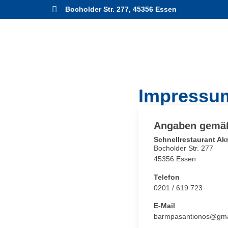
Bocholder Str. 277, 45356 Essen
Impressu
Angaben gemäß
Schnellrestaurant Ak
Bocholder Str. 277
45356 Essen
Telefon
0201 / 619 723
E-Mail
barmpasantionos@gma