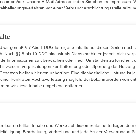
onsumers/odr. Unsere E-Mail-Adresse finden Sie oben im Impressum. Wir
treitbeilegungsverfahren vor einer Verbraucherschlichtungsstelle teilz
alte
nd wir gemäß § 7 Abs.1 DDG für eigene Inhalte auf diesen Seiten nach
. Nach §§ 8 bis 10 DDG sind wir als Diensteanbieter jedoch nicht verpfl
mde Informationen zu überwachen oder nach Umständen zu forschen, d
t hinweisen. Verpflichtungen zur Entfernung oder Sperrung der Nutzung
esetzen bleiben hiervon unberührt. Eine diesbezügliche Haftung ist j
s einer konkreten Rechtsverletzung möglich. Bei Bekanntwerden von e
rden wir diese Inhalte umgehend entfernen.
treiber erstellten Inhalte und Werke auf diesen Seiten unterliegen dem
ielfältigung, Bearbeitung, Verbreitung und jede Art der Verwertung au