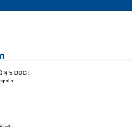
m
 § 5 DDG:
ropolis
il.com