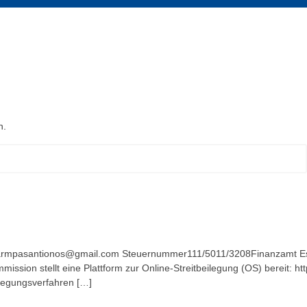
n.
pasantionos@gmail.com Steuernummer111/5011/3208Finanzamt Essen Ve
mmission stellt eine Plattform zur Online-Streitbeilegung (OS) bereit: 
eilegungsverfahren […]