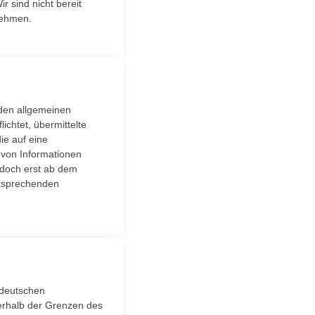
 sind nicht bereit
unehmen.
 den allgemeinen
ichtet, übermittelte
ie auf eine
 von Informationen
edoch erst ab dem
ntsprechenden
 deutschen
ßerhalb der Grenzen des